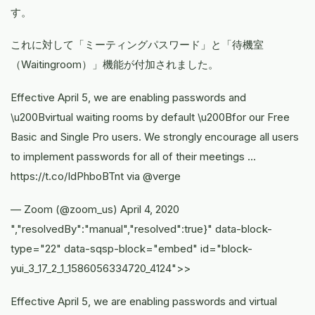
す。
これに対して「ミーティングパスワード」と「待機室
（Waitingroom）」機能が付加されました。
Effective April 5, we are enabling passwords and
\u200Bvirtual waiting rooms by default \u200Bfor our Free
Basic and Single Pro users. We strongly encourage all users
to implement passwords for all of their meetings ...
https://t.co/IdPhboBTnt via @verge
— Zoom (@zoom_us) April 4, 2020
","resolvedBy":"manual","resolved":true}" data-block-
type="22" data-sqsp-block="embed" id="block-
yui_3_17_2_1_1586056334720_4124">>
Effective April 5, we are enabling passwords and ​virtual