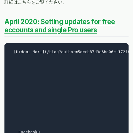
詳細はこちらをご覧ください。
April 2020: Setting updates for free
accounts and single Pro users
  [Hidemi Mori](/blog?author=5dccb87d9e6bd06cf172fb88
    Facebook0
