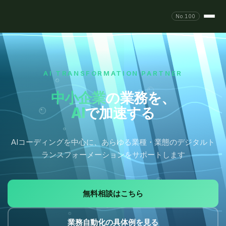
No.100
AI TRANSFORMATION PARTNER
中小企業
の業務を、
AI
で加速する
AIコーディングを中心に、あらゆる業種・業態の
デジタルト
ランスフォーメーションをサポートします
無料相談はこちら
業務自動化の具体例を見る