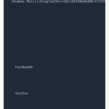
  [Hidemi Mori](/blog?author=5dccb87d9e6bd06cf172fb88
    Facebook0

    Twitter
