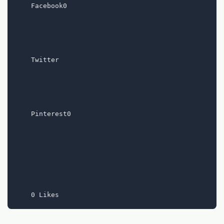
    Facebook0

    Twitter

    Pinterest0
