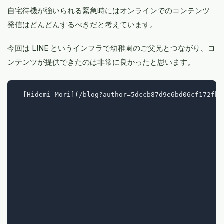
自宅待機が強いられる緊急時にはオンラインでのコンテンツ
発信はどんどんするべきだと考えています。
今回は LINE というインフラで幼稚園のご父兄とつながり、コ
ンテンツが提供できたのは非常に良かったと思います。
  [Hidemi Mori](/blog?author=5dccb87d9e6bd06cf172fb8