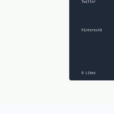
    Twitter

    Pinterest0
