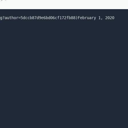
g?author=5dccb87d9e6bd06cf172fb88)February 1, 2020
