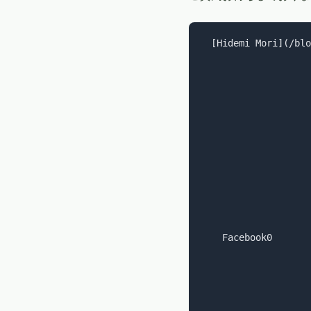
  [Hidemi Mori](/blo
    Facebook0
