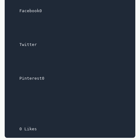
    Facebook0

    Twitter

    Pinterest0
