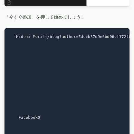
「今すぐ参加」を押して始めましょう！
  [Hidemi Mori](/blog?author=5dccb87d9e6bd06cf172fb88
    Facebook0
