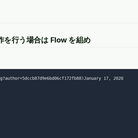
を行う場合は Flow を組め
g?author=5dccb87d9e6bd06cf172fb88)January 17, 2020
