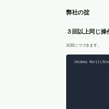
弊社の掟
３回以上同じ操作
次回につづきます。
  [Hidemi Mori](/blo