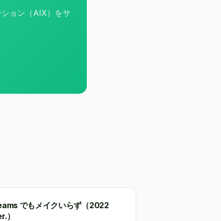
ション（AIX）をサ
eams でもメイクいらず（2022
er.）