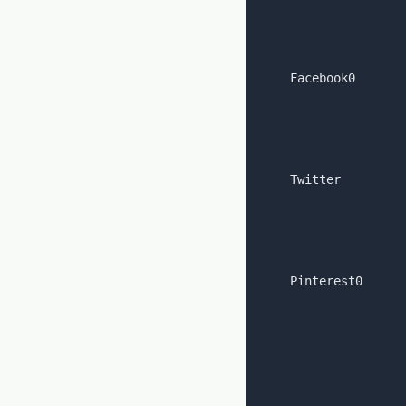
    Facebook0

    Twitter

    Pinterest0
