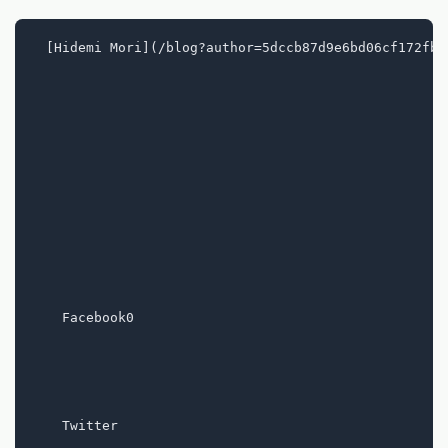
  [Hidemi Mori](/blog?author=5dccb87d9e6bd06cf172fb8
    Facebook0

    Twitter
